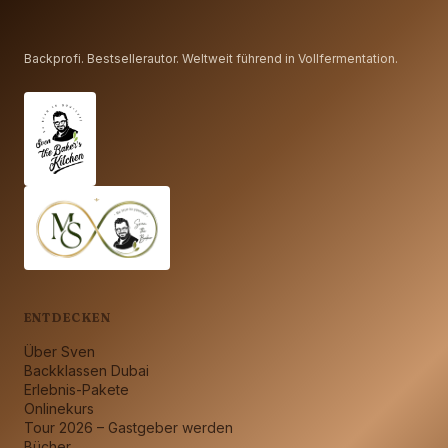
Backprofi. Bestsellerautor. Weltweit führend in Vollfermentation.
ENTDECKEN
Über Sven
Backklassen Dubai
Erlebnis-Pakete
Onlinekurs
Tour 2026 – Gastgeber werden
Bücher