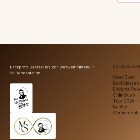
ENTDECKE
Backprofi. Bestsellerautor. Weltweit führend in
Vollfermentation.
Über Sven
Backklassen
Erlebnis-Pak
Onlinekurs
Tour 2026 –
Bücher
German Hub 