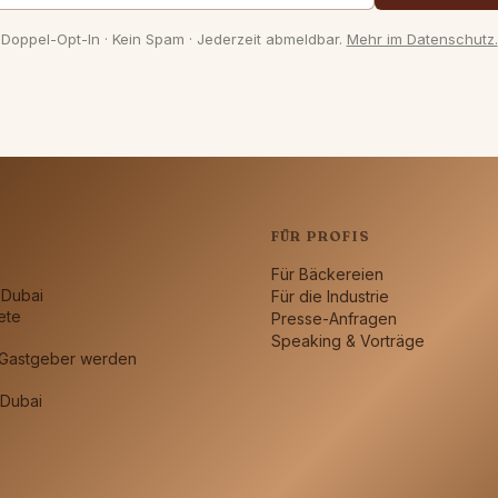
Doppel-Opt-In · Kein Spam · Jederzeit abmeldbar.
Mehr im Datenschutz.
N
FÜR PROFIS
Für Bäckereien
 Dubai
Für die Industrie
ete
Presse-Anfragen
Speaking & Vorträge
 Gastgeber werden
Dubai