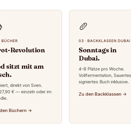

🥖
· BÜCHER
03 · BACKKLASSEN DUBAI
ot-Revolution
Sonntags in
Dubai.
d sitzt mit am
4–8 Plätze pro Woche.
sch.
Vollfermentation, Sauertei
signiertes Buch inklusive.
niert, direkt von Sven.
27,90 € — einzeln oder im
Zu den Backklassen
→
dle.
den Büchern
→