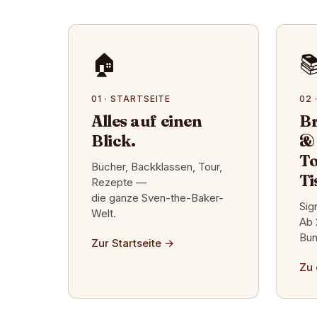
🏠

01 · STARTSEITE
02 
Alles auf einen
Br
Blick.
&
To
Bücher, Backklassen, Tour,
Ti
Rezepte —
die ganze Sven-the-Baker-
Sig
Welt.
Ab 
Bun
Zur Startseite
→
Zu 