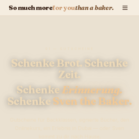
So much more
for you
than a baker.
01 — GUTSCHEINE
Schenke Brot. Schenke
Zeit.
Schenke
Erinnerung.
Schenke
Sven the Baker.
Gutscheine für Backklassen, signierte Bücher, den
Onlinekurs, ein Erlebnis in Dubai — oder Sven
kommt zu dir nach Hause.