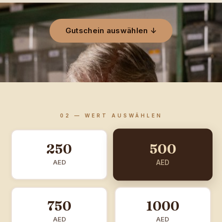
Gutschein auswählen ↓
02 — WERT AUSWÄHLEN
500
250
AED
AED
750
1000
AED
AED