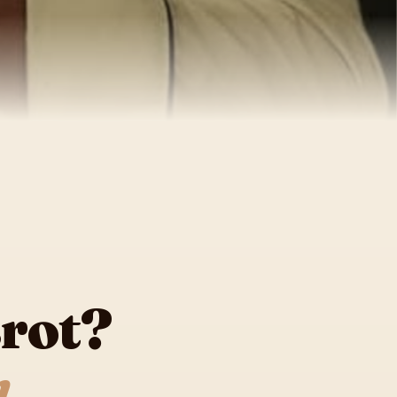
Brot?
n.