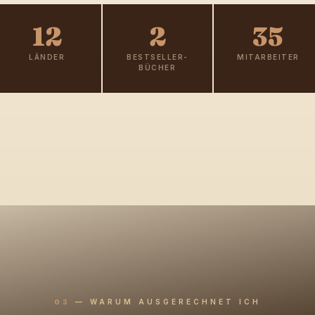
12
2
35
LÄNDER
BESTSELLER-
MITARBEITER
BÜCHER
03
—
WARUM AUSGERECHNET ICH