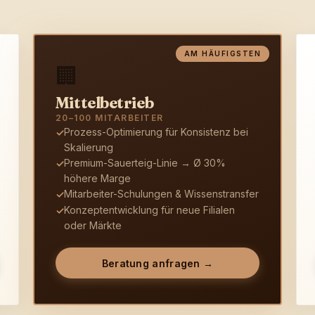
AM HÄUFIGSTEN
🏢
Mittelbetrieb
20–100 MITARBEITER
Prozess-Optimierung für Konsistenz bei
✓
Skalierung
Premium-Sauerteig-Linie → Ø 30%
✓
höhere Marge
Mitarbeiter-Schulungen & Wissenstransfer
✓
Konzeptentwicklung für neue Filialen
✓
oder Märkte
Beratung anfragen →