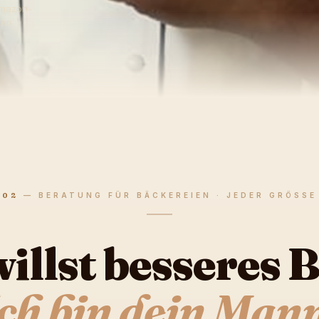
Amazon-
ten
02
—
BERATUNG FÜR BÄCKEREIEN · JEDER GRÖSSE
illst besseres 
ch bin dein Man