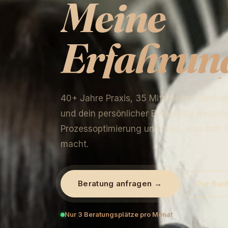
Meine
Erfahrun
40+ Jahre Praxis, 35 Mitarbeiter, Bestse
und dein persönlicher Berater für Rezept
Prozessoptimierung und alles, was dein 
macht.
Beratung anfragen →
Die Bac
Nur 3 Beratungsplätze pro Monat