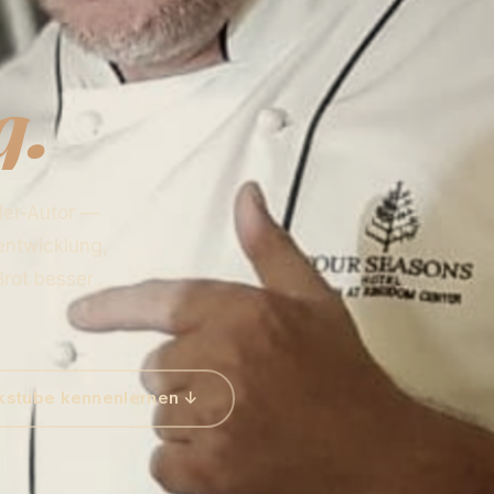
g.
ller-Autor —
entwicklung,
Brot besser
kstube kennenlernen ↓