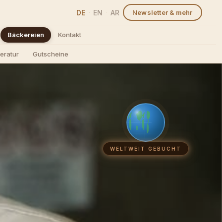
DE
EN
AR
Newsletter & mehr
·
·
Bäckereien
Kontakt
peratur
Gutscheine
WELTWEIT GEBUCHT