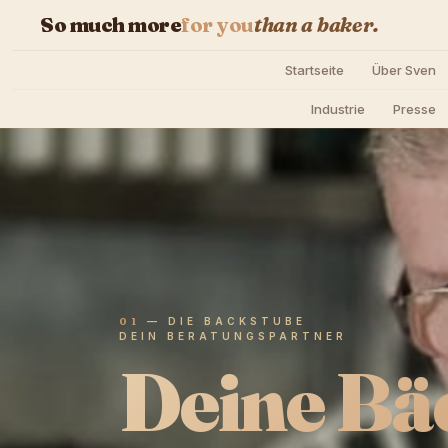
So much more
for you
than a baker.
Startseite
Über Sven
Industrie
Presse
01
—
DIE BACKSTUBE
DEIN BERATUNGSPARTNER
Deine Bä