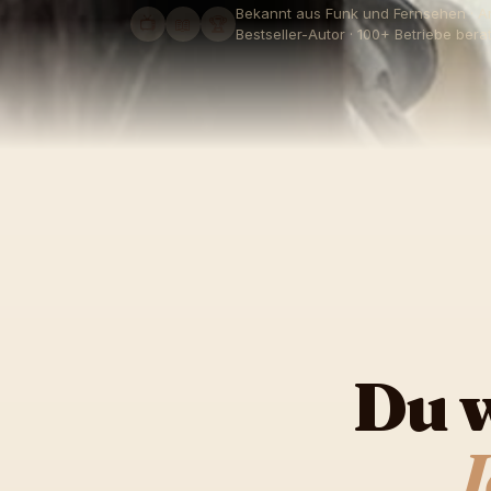
Bekannt aus Funk und Fernsehen · 
📺
📖
🏆
Bestseller-Autor · 100+ Betriebe bera
Du w
I