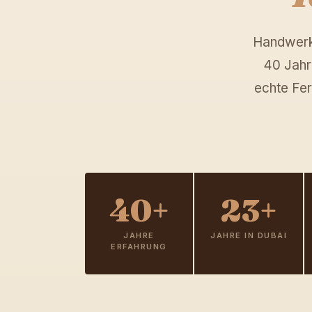
Handwerks
40 Jahr
echte Fer
40+
23+
JAHRE
JAHRE IN DUBAI
ERFAHRUNG