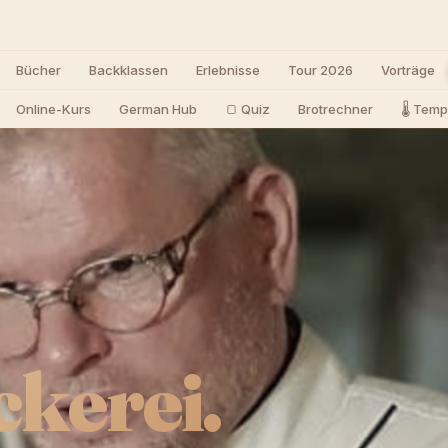
Bücher
Backklassen
Erlebnisse
Tour 2026
Vorträge
Online-Kurs
German Hub
🍞 Quiz
Brotrechner
🌡️ Tem
ckerei.