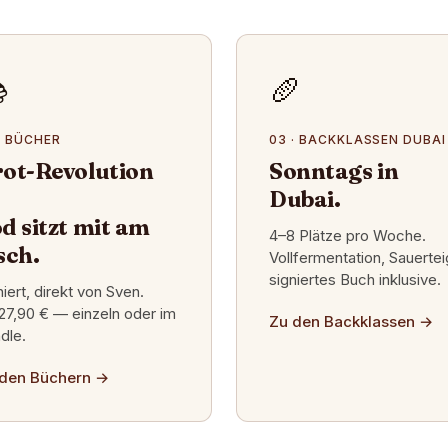

🥖
· BÜCHER
03 · BACKKLASSEN DUBAI
ot-Revolution
Sonntags in
Dubai.
d sitzt mit am
4–8 Plätze pro Woche.
sch.
Vollfermentation, Sauertei
signiertes Buch inklusive.
niert, direkt von Sven.
27,90 € — einzeln oder im
Zu den Backklassen
→
dle.
den Büchern
→