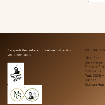
ENTDECKE
Backprofi. Bestsellerautor. Weltweit führend in
Vollfermentation.
Über Sven
Backklassen
Erlebnis-Pak
Onlinekurs
Tour 2026 –
Bücher
German Hub 