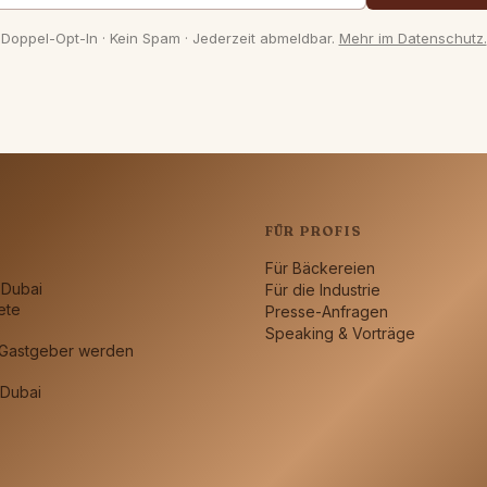
Doppel-Opt-In · Kein Spam · Jederzeit abmeldbar.
Mehr im Datenschutz.
N
FÜR PROFIS
Für Bäckereien
 Dubai
Für die Industrie
ete
Presse-Anfragen
Speaking & Vorträge
 Gastgeber werden
Dubai