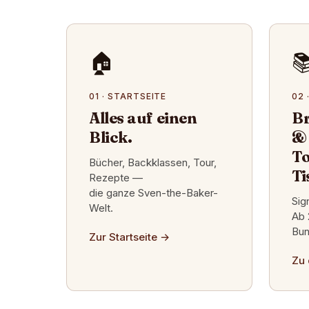
🏠

01 · STARTSEITE
02 
Alles auf einen
Br
Blick.
&
To
Bücher, Backklassen, Tour,
Ti
Rezepte —
die ganze Sven-the-Baker-
Sig
Welt.
Ab 
Bun
Zur Startseite
→
Zu 